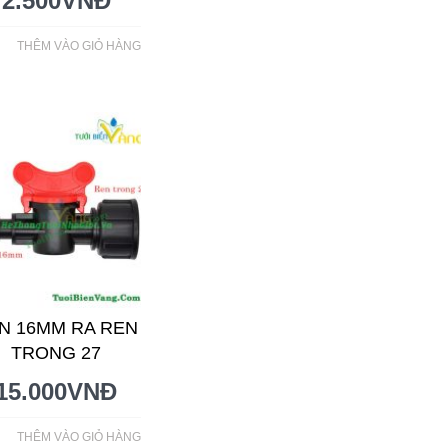
2.500
VNĐ
THÊM VÀO GIỎ HÀNG
N 16MM RA REN
TRONG 27
15.000
VNĐ
THÊM VÀO GIỎ HÀNG