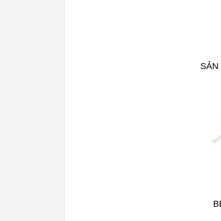
SẢN
B