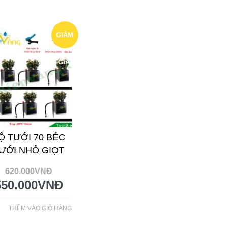
GIẢM
GIÁ!
Ộ TƯỚI 70 BÉC
ƯỚI NHỎ GIỌT
620.000
VNĐ
550.000
VNĐ
THÊM VÀO GIỎ HÀNG