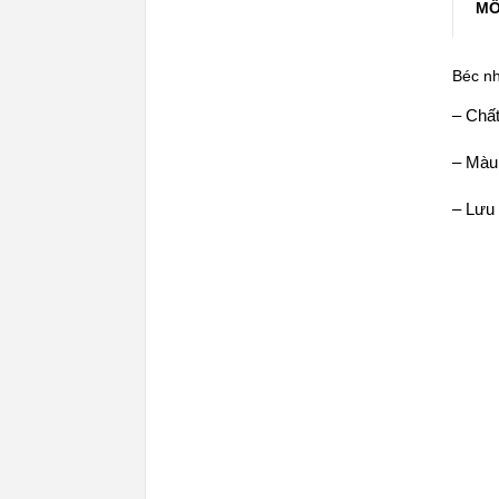
MÔ
Béc nh
– Chất
– Màu
– Lưu