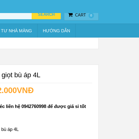
Thiết bị hẹn giờ
Vật tư nhà màng
Hướng dẫn
CART
0
 TƯ NHÀ MÀNG
HƯỚNG DẪN
giọt bù áp 4L
2.000
VNĐ
éc liên hệ 0942760998 để được giá sỉ tốt
 bù áp 4L