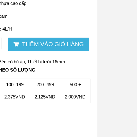
 nhựa cao cấp
 cam
: 4L/H
THÊM VÀO GIỎ HÀNG
Béc có bù áp
,
Thiết bị tưới 16mm
THEO SỐ LƯỢNG
100 -199
200 -499
500 +
2.375
VNĐ
2.125
VNĐ
2.000
VNĐ