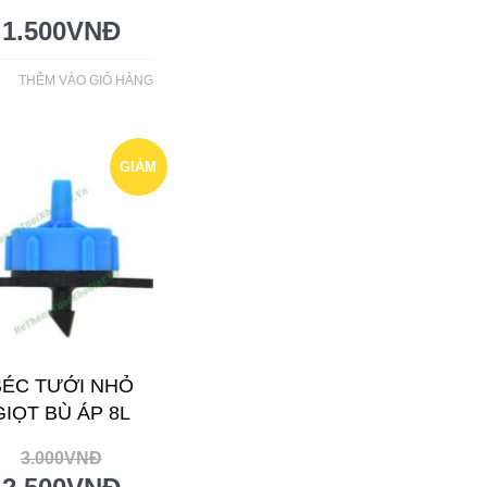
1.500
VNĐ
THÊM VÀO GIỎ HÀNG
GIẢM
GIÁ!
BÉC TƯỚI NHỎ
GIỌT BÙ ÁP 8L
3.000
VNĐ