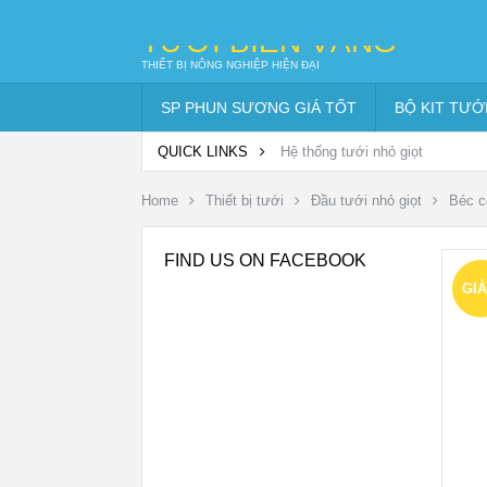
TƯỚI BIỂN VÀNG
THIẾT BỊ NÔNG NGHIỆP HIỆN ĐẠI
SP PHUN SƯƠNG GIÁ TỐT
BỘ KIT TƯỚ
QUICK LINKS
Hệ thống tưới nhỏ giọt
Home
Thiết bị tưới
Đầu tưới nhỏ giọt
Béc c
FIND US ON FACEBOOK
GI
GI