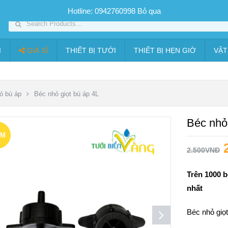
SP PHUN SƯƠNG GIÁ TỐT
Bộ KIT tưới
Giá sỉ
Thiết bị tưới
Hotline: 0942760998
Bỏ qua
I
GIÁ SỈ
THIẾT BỊ TƯỚI
THIẾT BỊ HẸN GIỜ
VẬT
ó bù áp
Béc nhỏ giọt bù áp 4L
Béc nhỏ 
ẢM
2.500
VNĐ
Á!
Trên 1000 b
nhất
Béc nhỏ giọt