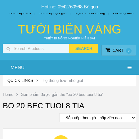
SP PHUN SƯƠNG GIÁ TỐT
Bộ KIT tưới
Giá sỉ
Hotline: 0942760998
Bỏ qua
Thiết bị tưới
Thiết bị hẹn giờ
Vật tư nhà màng
Hướng dẫn
TƯỚI BIỂN VÀNG
THIẾT BỊ NÔNG NGHIỆP HIỆN ĐẠI
CART
0
MENU
QUICK LINKS
Hệ thống tưới nhỏ giọt
Home
Sản phẩm được gắn thẻ “bo 20 bec tuoi 8 tia”
BO 20 BEC TUOI 8 TIA