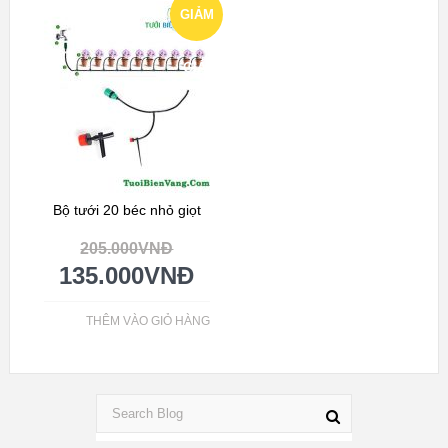
GIẢM
GIÁ!
Bộ tưới 20 béc nhỏ giọt
205.000
VNĐ
135.000
VNĐ
THÊM VÀO GIỎ HÀNG