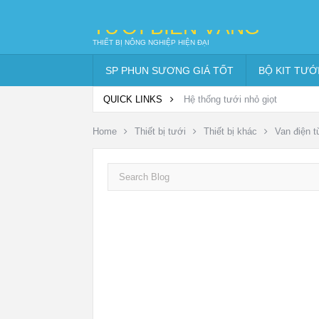
TƯỚI BIỂN VÀNG
THIẾT BỊ NÔNG NGHIỆP HIỆN ĐẠI
SP PHUN SƯƠNG GIÁ TỐT
BỘ KIT TƯỚ
QUICK LINKS
Hệ thống tưới nhỏ giọt
Home
Thiết bị tưới
Thiết bị khác
Van điện t