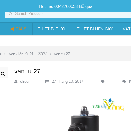
SP PHUN SƯƠNG GIÁ TỐT
Bộ KIT tưới
Giá sỉ
Thiết bị tưới
Hotline: 0942760998
Bỏ qua
I
GIÁ SỈ
THIẾT BỊ TƯỚI
THIẾT BỊ HẸN GIỜ
VẬT
ừ
Van điện từ 21 – 220V
van tu 27
van tu 27
clrscr
27 Tháng 10, 2017
K