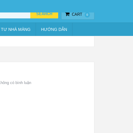
Thiết bị hẹn giờ
Vật tư nhà màng
Hướng dẫn
CART
0
 TƯ NHÀ MÀNG
HƯỚNG DẪN
hông có bình luận