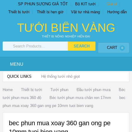
SP PHUN SƯƠNG GIÁ TỐT
Bộ KIT tưới
Giá sỉ
Thiết bị tưới
Thiết bị hẹn giờ
Vật tư nhà màng
Hướng dẫn
TƯỚI BIỂN VÀNG
THIẾT BỊ NÔNG NGHIỆP HIỆN ĐẠI
CART
0
MENU
QUICK LINKS
Hệ thống tưới nhỏ giọt
Home
Thiết bị tưới
Tưới phun
Đầu tưới phun mưa
Béc
tưới phun mưa 360 độ
Béc tưới phun mưa chân ren 17mm
bec
phun mua xoay 360 gan ong pe 10mm tuoi bien vang
bec phun mua xoay 360 gan ong pe
10mm tuoi bien vang