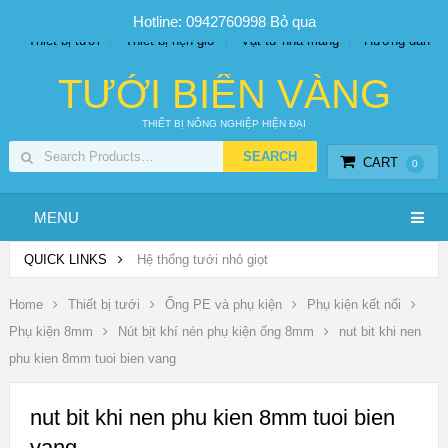
SP PHUN SƯƠNG GIÁ TỐT
Bộ KIT tưới
Giá sỉ
Hotline: 0942760998
Bỏ qua
Thiết bị tưới
Thiết bị hẹn giờ
Vật tư nhà màng
Hướng dẫn
TƯỚI BIỂN VÀNG
THIẾT BỊ NÔNG NGHIỆP HIỆN ĐẠI
CART
0
MENU
QUICK LINKS
Hệ thống tưới nhỏ giọt
Home
Thiết bị tưới
Ống PE và phụ kiện
Phụ kiện kết nối
Phụ kiện 8mm
Nút bịt khí nén phụ kiện ống 8mm
nut bit khi nen
phu kien 8mm tuoi bien vang
nut bit khi nen phu kien 8mm tuoi bien
vang