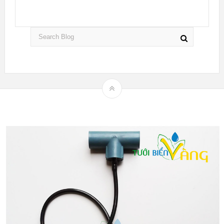
Theme by
mythemeshop
Hệ thống tưới nhỏ giọt