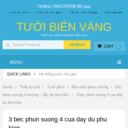
SP PHUN SƯƠNG GIÁ TỐT
Bộ KIT tưới
Giá sỉ
Hotline: 0942760998
Bỏ qua
Thiết bị tưới
Thiết bị hẹn giờ
Vật tư nhà màng
Hướng dẫn
TƯỚI BIỂN VÀNG
THIẾT BỊ NÔNG NGHIỆP HIỆN ĐẠI
CART
0
MENU
QUICK LINKS
Hệ thống tưới nhỏ giọt
Home
Thiết bị tưới
Tưới phun
Đầu tưới phun sương
Béc
phun sương 4 hướng – đầy đủ phụ kiện
3 bec phun suong 4 cua day
du phu kien
3 bec phun suong 4 cua day du phu
kien