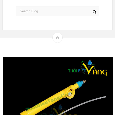
Theme by
mythemeshop
Hệ thống tưới nhỏ giọt