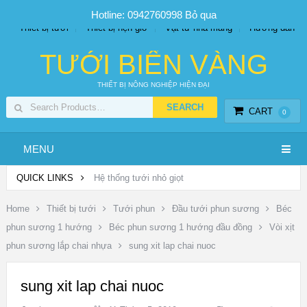
SP PHUN SƯƠNG GIÁ TỐT
Bộ KIT tưới
Giá sỉ
Hotline: 0942760998
Bỏ qua
Thiết bị tưới
Thiết bị hẹn giờ
Vật tư nhà màng
Hướng dẫn
TƯỚI BIỂN VÀNG
THIẾT BỊ NÔNG NGHIỆP HIỆN ĐẠI
CART
0
MENU
QUICK LINKS
Hệ thống tưới nhỏ giọt
Home
Thiết bị tưới
Tưới phun
Đầu tưới phun sương
Béc
phun sương 1 hướng
Béc phun sương 1 hướng đầu đồng
Vòi xịt
phun sương lắp chai nhựa
sung xit lap chai nuoc
sung xit lap chai nuoc