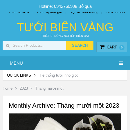
SP PHUN SƯƠNG GIÁ TỐT
Bộ KIT tưới
Giá sỉ
Hotline: 0942760998
Bỏ qua
Thiết bị tưới
Thiết bị hẹn giờ
Vật tư nhà màng
Hướng dẫn
TƯỚI BIỂN VÀNG
THIẾT BỊ NÔNG NGHIỆP HIỆN ĐẠI
CART
0
MENU
QUICK LINKS
Hệ thống tưới nhỏ giọt
Home
2023
Tháng mười một
Monthly Archive:
Tháng mười một 2023