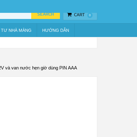
Thiết bị hẹn giờ
Vật tư nhà màng
Hướng dẫn
CART
0
 TƯ NHÀ MÀNG
HƯỚNG DẪN
 12V và van nước hẹn giờ dùng PIN AAA