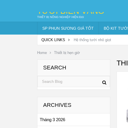
TƯỚI BIỂN VÀNG
THIẾT BỊ NÔNG NGHIỆP HIỆN ĐẠI
SP PHUN SƯƠNG GIÁ TỐT
BỘ KIT TƯỚ
QUICK LINKS
Hệ thống tưới nhỏ giọt
Home
Thiết bị hẹn giờ
TH
SEARCH
ARCHIVES
Tháng 3 2026