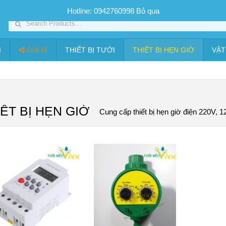
SP PHUN SƯƠNG GIÁ TỐT
Bộ KIT tưới
Giá sỉ
Thiết bị tưới
Hotline: 0942760998
Bỏ qua
I
GIÁ SỈ
THIẾT BỊ TƯỚI
THIẾT BỊ HẸN GIỜ
VẬT
IẾT BỊ HẸN GIỜ
Cung cấp thiết bị hẹn giờ điện 220V,