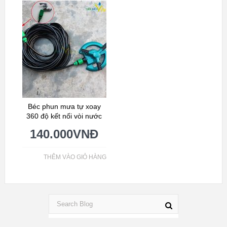
Béc phun mưa tự xoay
360 độ kết nối vòi nước
140.000
VNĐ
THÊM VÀO GIỎ HÀNG