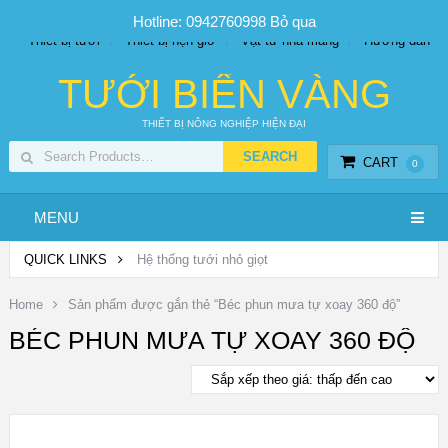
SP PHUN SƯƠNG GIÁ TỐT
Bộ KIT tưới
Giá sỉ
Hotline: 0942760998
Bỏ qua
Thiết bị tưới
Thiết bị hẹn giờ
Vật tư nhà màng
Hướng dẫn
TƯỚI BIỂN VÀNG
THIẾT BỊ NÔNG NGHIỆP HIỆN ĐẠI
CART
0
MENU
QUICK LINKS
Hệ thống tưới nhỏ giọt
Home
Sản phẩm được gắn thẻ “Béc phun mưa tự xoay 360 độ”
BÉC PHUN MƯA TỰ XOAY 360 ĐỘ