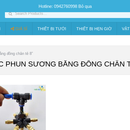
SP PHUN SƯƠNG GIÁ TỐT
Bộ KIT tưới
Giá sỉ
Thiết bị tưới
Hotline: 0942760998
Bỏ qua
I
GIÁ SỈ
THIẾT BỊ TƯỚI
THIẾT BỊ HẸN GIỜ
VẬT
ng đồng chân tê 8”
C PHUN SƯƠNG BẰNG ĐỒNG CHÂN T