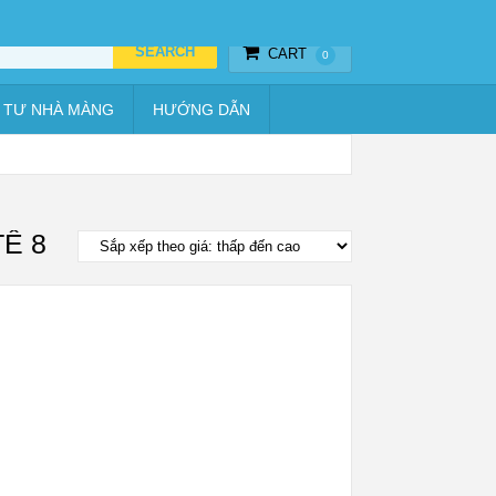
Thiết bị hẹn giờ
Vật tư nhà màng
Hướng dẫn
CART
0
 TƯ NHÀ MÀNG
HƯỚNG DẪN
Ê 8