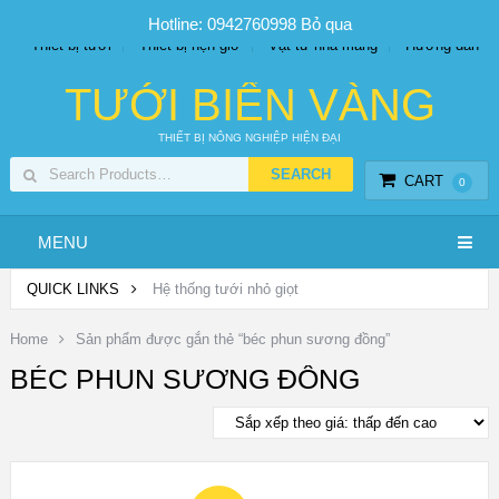
SP PHUN SƯƠNG GIÁ TỐT
Bộ KIT tưới
Giá sỉ
Hotline: 0942760998
Bỏ qua
Thiết bị tưới
Thiết bị hẹn giờ
Vật tư nhà màng
Hướng dẫn
TƯỚI BIỂN VÀNG
THIẾT BỊ NÔNG NGHIỆP HIỆN ĐẠI
CART
0
MENU
QUICK LINKS
Hệ thống tưới nhỏ giọt
Home
Sản phẩm được gắn thẻ “béc phun sương đồng”
BÉC PHUN SƯƠNG ĐỒNG