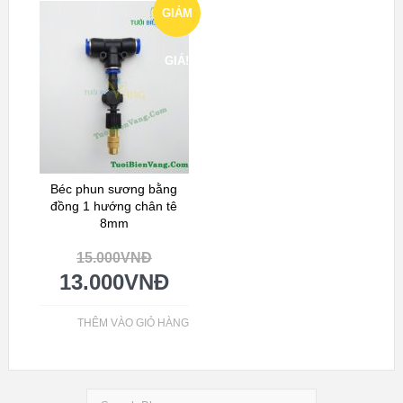
GIẢM
GIÁ!
Béc phun sương bằng
đồng 1 hướng chân tê
8mm
15.000
VNĐ
13.000
VNĐ
THÊM VÀO GIỎ HÀNG