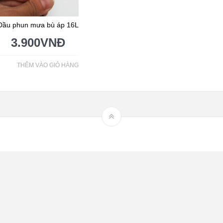
Đầu phun mưa bù áp 16L
3.900
VNĐ
THÊM VÀO GIỎ HÀNG
Hệ thống tưới nhỏ giọt