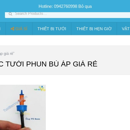
SP PHUN SƯƠNG GIÁ TỐT
Bộ KIT tưới
Giá sỉ
Thiết bị tưới
Hotline: 0942760998
Bỏ qua
I
GIÁ SỈ
THIẾT BỊ TƯỚI
THIẾT BỊ HẸN GIỜ
VẬT
 giá rẻ”
C TƯỚI PHUN BÙ ÁP GIÁ RẺ