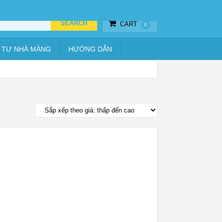
Thiết bị hẹn giờ
Vật tư nhà màng
Hướng dẫn
CART
0
 TƯ NHÀ MÀNG
HƯỚNG DẪN