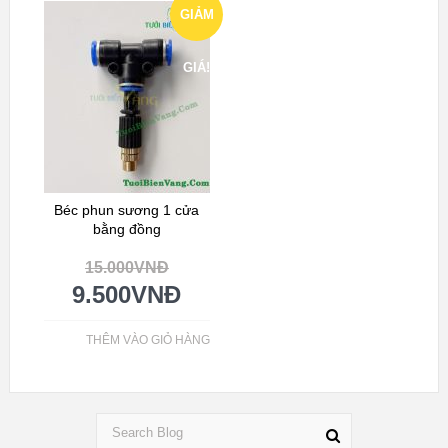
GIẢM
GIÁ!
Béc phun sương 1 cửa
bằng đồng
15.000
VNĐ
9.500
VNĐ
THÊM VÀO GIỎ HÀNG