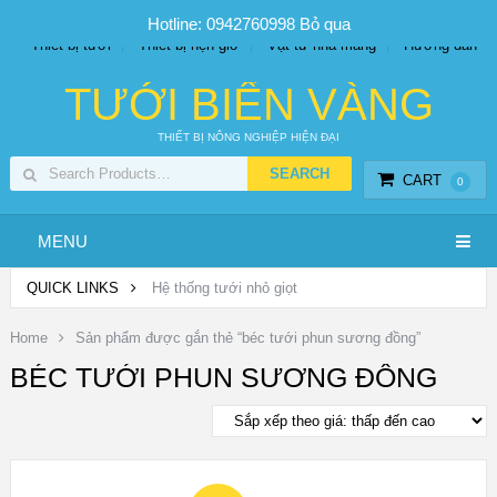
SP PHUN SƯƠNG GIÁ TỐT
Bộ KIT tưới
Giá sỉ
Hotline: 0942760998
Bỏ qua
Thiết bị tưới
Thiết bị hẹn giờ
Vật tư nhà màng
Hướng dẫn
TƯỚI BIỂN VÀNG
THIẾT BỊ NÔNG NGHIỆP HIỆN ĐẠI
CART
0
MENU
QUICK LINKS
Hệ thống tưới nhỏ giọt
Home
Sản phẩm được gắn thẻ “béc tưới phun sương đồng”
BÉC TƯỚI PHUN SƯƠNG ĐỒNG