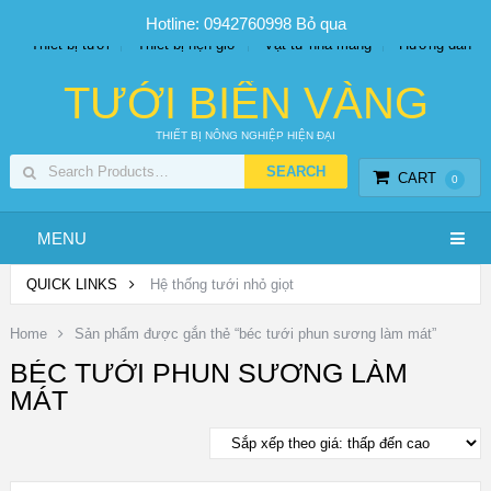
SP PHUN SƯƠNG GIÁ TỐT
Bộ KIT tưới
Giá sỉ
Hotline: 0942760998
Bỏ qua
Thiết bị tưới
Thiết bị hẹn giờ
Vật tư nhà màng
Hướng dẫn
TƯỚI BIỂN VÀNG
THIẾT BỊ NÔNG NGHIỆP HIỆN ĐẠI
CART
0
MENU
QUICK LINKS
Hệ thống tưới nhỏ giọt
Home
Sản phẩm được gắn thẻ “béc tưới phun sương làm mát”
BÉC TƯỚI PHUN SƯƠNG LÀM
MÁT