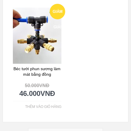
GIẢM
GIÁ!
Béc tưới phun sương làm
mát bằng đồng
50.000
VNĐ
46.000
VNĐ
THÊM VÀO GIỎ HÀNG