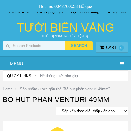
SP PHUN SƯƠNG GIÁ TỐT
Bộ KIT tưới
Giá sỉ
Hotline: 0942760998
Bỏ qua
Thiết bị tưới
Thiết bị hẹn giờ
Vật tư nhà màng
Hướng dẫn
TƯỚI BIỂN VÀNG
THIẾT BỊ NÔNG NGHIỆP HIỆN ĐẠI
CART
0
MENU
QUICK LINKS
Hệ thống tưới nhỏ giọt
Home
Sản phẩm được gắn thẻ “Bộ hút phân venturi 49mm”
BỘ HÚT PHÂN VENTURI 49MM