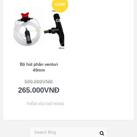
GIẢM
GIÁ!
Bộ hút phân venturi
49mm
500.000
VNĐ
265.000
VNĐ
THÊM VÀO GIỎ HÀNG