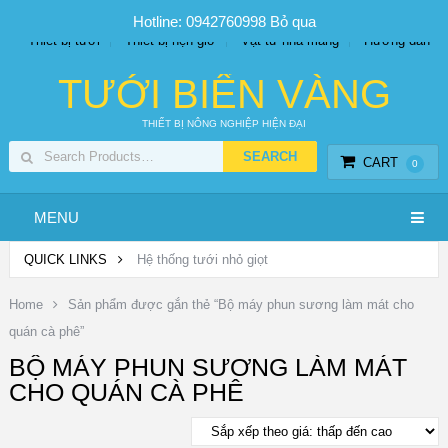
SP PHUN SƯƠNG GIÁ TỐT
Bộ KIT tưới
Giá sỉ
Hotline: 0942760998
Bỏ qua
Thiết bị tưới
Thiết bị hẹn giờ
Vật tư nhà màng
Hướng dẫn
TƯỚI BIỂN VÀNG
THIẾT BỊ NÔNG NGHIỆP HIỆN ĐẠI
CART
0
MENU
QUICK LINKS
Hệ thống tưới nhỏ giọt
Home
Sản phẩm được gắn thẻ “Bộ máy phun sương làm mát cho
quán cà phê”
BỘ MÁY PHUN SƯƠNG LÀM MÁT
CHO QUÁN CÀ PHÊ