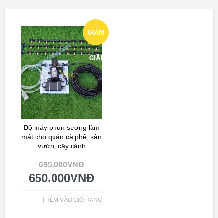
GIẢM
GIÁ!
Bộ máy phun sương làm
mát cho quán cà phê, sân
vườn, cây cảnh
695.000
VNĐ
650.000
VNĐ
THÊM VÀO GIỎ HÀNG