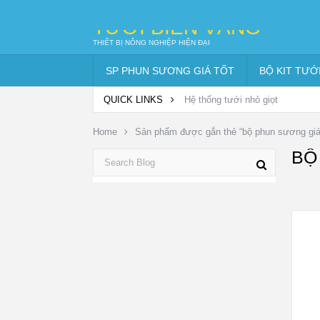
TƯỚI BIỂN VÀNG
THIẾT BỊ NÔNG NGHIỆP HIỆN ĐẠI
SP PHUN SƯƠNG GIÁ TỐT
BỘ KIT TƯỚ
QUICK LINKS
Hệ thống tưới nhỏ giọt
Home
Sản phẩm được gắn thẻ “bộ phun sương giá r
BỘ