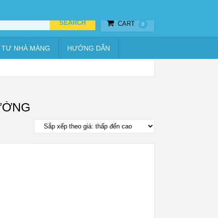
Thiết bị hẹn giờ
Vật tư nhà màng
Hướng dẫn
CART
0
 TƯ NHÀ MÀNG
HƯỚNG DẪN
RƯỜNG