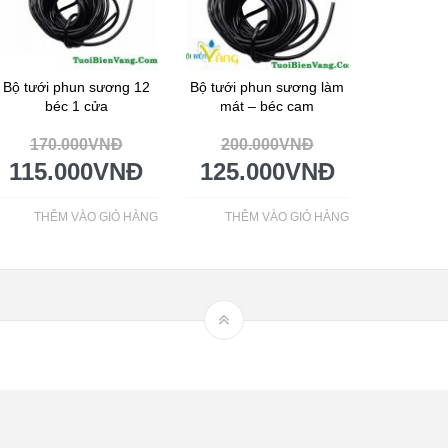
Bộ tưới phun sương 12
Bộ tưới phun sương làm
béc 1 cửa
mát – béc cam
170.000
VNĐ
200.000
VNĐ
115.000
VNĐ
125.000
VNĐ
THÊM VÀO GIỎ HÀNG
THÊM VÀO GIỎ HÀNG
Hệ thống tưới nhỏ giọt