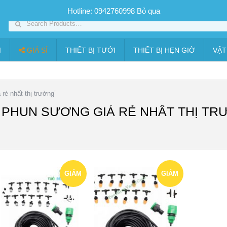
SP PHUN SƯƠNG GIÁ TỐT
Bộ KIT tưới
Giá sỉ
Thiết bị tưới
Hotline: 0942760998
Bỏ qua
I
GIÁ SỈ
THIẾT BỊ TƯỚI
THIẾT BỊ HẸN GIỜ
VẬT
ẻ nhất thị trường”
 PHUN SƯƠNG GIÁ RẺ NHẤT THỊ T
GIẢM
GIẢM
GIÁ!
GIÁ!