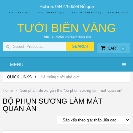
SP PHUN SƯƠNG GIÁ TỐT
Bộ KIT tưới
Giá sỉ
Hotline: 0942760998
Bỏ qua
Thiết bị tưới
Thiết bị hẹn giờ
Vật tư nhà màng
Hướng dẫn
TƯỚI BIỂN VÀNG
THIẾT BỊ NÔNG NGHIỆP HIỆN ĐẠI
CART
0
MENU
QUICK LINKS
Hệ thống tưới nhỏ giọt
Home
Sản phẩm được gắn thẻ “bộ phun sương làm mát quán ăn”
BỘ PHUN SƯƠNG LÀM MÁT
QUÁN ĂN