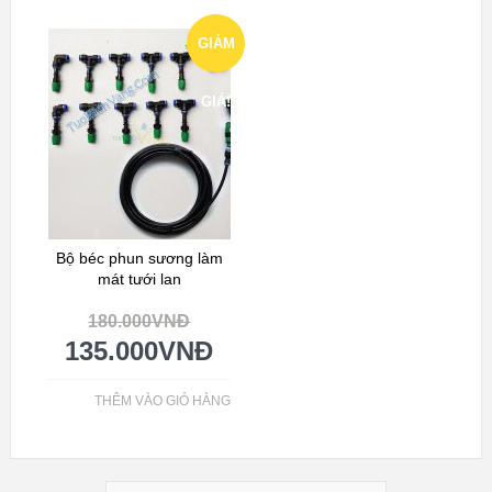
GIẢM
GIÁ!
Bộ béc phun sương làm
mát tưới lan
180.000
VNĐ
135.000
VNĐ
THÊM VÀO GIỎ HÀNG