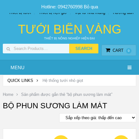
SP PHUN SƯƠNG GIÁ TỐT
Bộ KIT tưới
Giá sỉ
Hotline: 0942760998
Bỏ qua
Thiết bị tưới
Thiết bị hẹn giờ
Vật tư nhà màng
Hướng dẫn
TƯỚI BIỂN VÀNG
THIẾT BỊ NÔNG NGHIỆP HIỆN ĐẠI
CART
0
MENU
QUICK LINKS
Hệ thống tưới nhỏ giọt
Home
Sản phẩm được gắn thẻ “bộ phun sương làm mát”
BỘ PHUN SƯƠNG LÀM MÁT