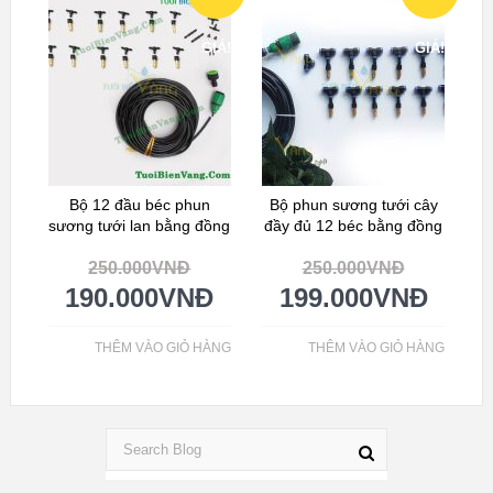
GIÁ!
GIÁ!
Bộ 12 đầu béc phun
Bộ phun sương tưới cây
sương tưới lan bằng đồng
đầy đủ 12 béc bằng đồng
250.000
VNĐ
250.000
VNĐ
190.000
VNĐ
199.000
VNĐ
THÊM VÀO GIỎ HÀNG
THÊM VÀO GIỎ HÀNG