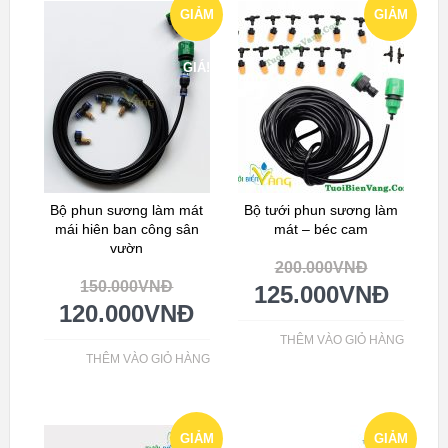
GIẢM
GIẢM
GIÁ!
GIÁ!
Bộ phun sương làm mát
Bộ tưới phun sương làm
mái hiên ban công sân
mát – béc cam
vườn
200.000
VNĐ
150.000
VNĐ
125.000
VNĐ
120.000
VNĐ
THÊM VÀO GIỎ HÀNG
THÊM VÀO GIỎ HÀNG
GIẢM
GIẢM