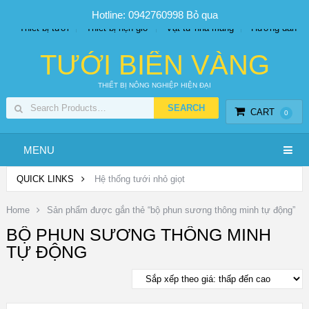
SP PHUN SƯƠNG GIÁ TỐT
Bộ KIT tưới
Giá sỉ
Hotline: 0942760998
Bỏ qua
Thiết bị tưới
Thiết bị hẹn giờ
Vật tư nhà màng
Hướng dẫn
TƯỚI BIỂN VÀNG
THIẾT BỊ NÔNG NGHIỆP HIỆN ĐẠI
CART
0
MENU
QUICK LINKS
Hệ thống tưới nhỏ giọt
Home
Sản phẩm được gắn thẻ “bộ phun sương thông minh tự động”
BỘ PHUN SƯƠNG THÔNG MINH
TỰ ĐỘNG