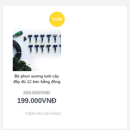
GIẢM
GIÁ!
Bộ phun sương tưới cây
đầy đủ 12 béc bằng đồng
250.000
VNĐ
199.000
VNĐ
THÊM VÀO GIỎ HÀNG