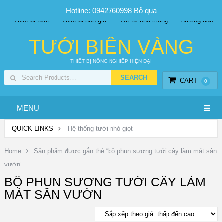
SP PHUN SƯƠNG GIÁ TỐT
Bộ KIT tưới
Giá sỉ
Hotline: 0942760998
Bỏ qua
Thiết bị tưới
Thiết bị hẹn giờ
Vật tư nhà màng
Hướng dẫn
TƯỚI BIỂN VÀNG
THIẾT BỊ NÔNG NGHIỆP HIỆN ĐẠI
CART
0
MENU
QUICK LINKS
Hệ thống tưới nhỏ giọt
Home
Sản phẩm được gắn thẻ “bộ phun sương tưới cây làm mát sân
vườn”
BỘ PHUN SƯƠNG TƯỚI CÂY LÀM
MÁT SÂN VƯỜN