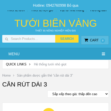
SP PHUN SƯƠNG GIÁ TỐT
Bộ KIT tưới
Giá sỉ
Hotline: 0942760998
Bỏ qua
Thiết bị tưới
Thiết bị hẹn giờ
Vật tư nhà màng
Hướng dẫn
TƯỚI BIỂN VÀNG
THIẾT BỊ NÔNG NGHIỆP HIỆN ĐẠI
CART
0
MENU
QUICK LINKS
Hệ thống tưới nhỏ giọt
Home
Sản phẩm được gắn thẻ “cần rút dài 3”
CẦN RÚT DÀI 3