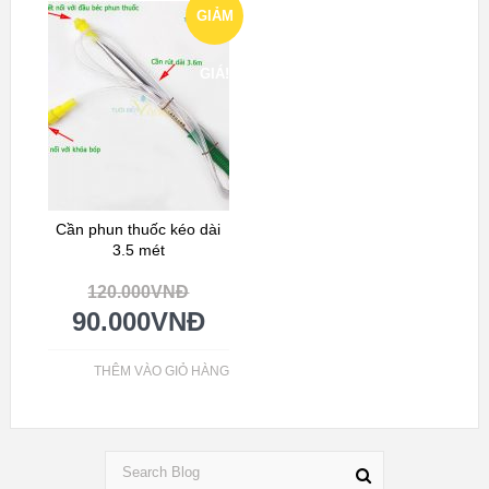
GIẢM
GIÁ!
Cần phun thuốc kéo dài
3.5 mét
120.000
VNĐ
90.000
VNĐ
THÊM VÀO GIỎ HÀNG