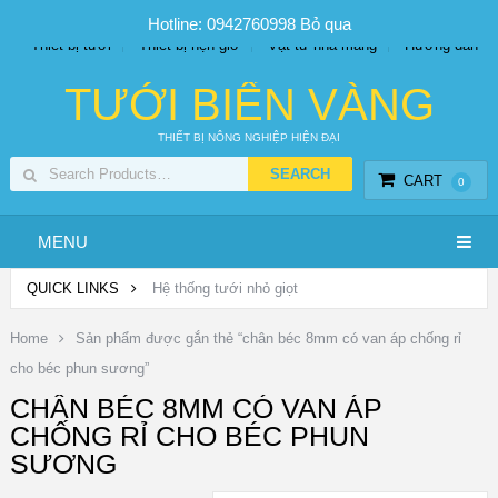
SP PHUN SƯƠNG GIÁ TỐT
Bộ KIT tưới
Giá sỉ
Hotline: 0942760998
Bỏ qua
Thiết bị tưới
Thiết bị hẹn giờ
Vật tư nhà màng
Hướng dẫn
TƯỚI BIỂN VÀNG
THIẾT BỊ NÔNG NGHIỆP HIỆN ĐẠI
CART
0
MENU
QUICK LINKS
Hệ thống tưới nhỏ giọt
Home
Sản phẩm được gắn thẻ “chân béc 8mm có van áp chống rỉ
cho béc phun sương”
CHÂN BÉC 8MM CÓ VAN ÁP
CHỐNG RỈ CHO BÉC PHUN
SƯƠNG