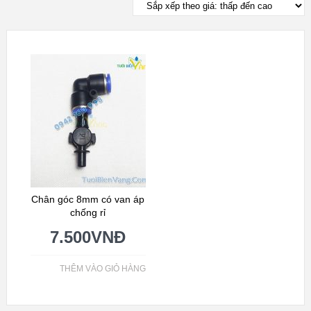
Chân góc 8mm có van áp
chống rỉ
7.500
VNĐ
THÊM VÀO GIỎ HÀNG