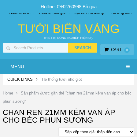
SP PHUN SƯƠNG GIÁ TỐT
Bộ KIT tưới
Giá sỉ
Hotline: 0942760998
Bỏ qua
Thiết bị tưới
Thiết bị hẹn giờ
Vật tư nhà màng
Hướng dẫn
TƯỚI BIỂN VÀNG
THIẾT BỊ NÔNG NGHIỆP HIỆN ĐẠI
CART
0
MENU
QUICK LINKS
Hệ thống tưới nhỏ giọt
Home
Sản phẩm được gắn thẻ “chan ren 21mm kèm van áp cho béc
phun sương”
CHAN REN 21MM KÈM VAN ÁP
CHO BÉC PHUN SƯƠNG