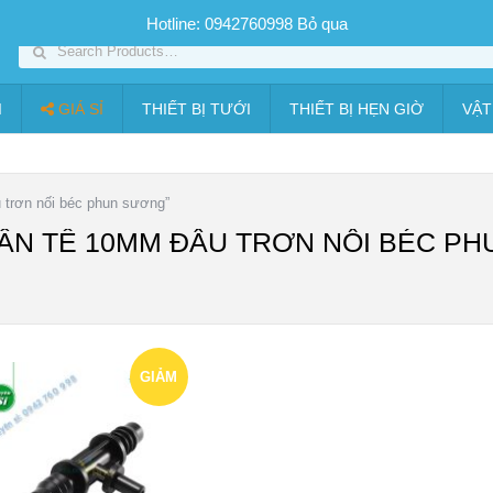
SP PHUN SƯƠNG GIÁ TỐT
Bộ KIT tưới
Giá sỉ
Thiết bị tưới
Hotline: 0942760998
Bỏ qua
I
GIÁ SỈ
THIẾT BỊ TƯỚI
THIẾT BỊ HẸN GIỜ
VẬT
trơn nối béc phun sương”
ÂN TÊ 10MM ĐẦU TRƠN NỐI BÉC P
GIẢM
GIÁ!