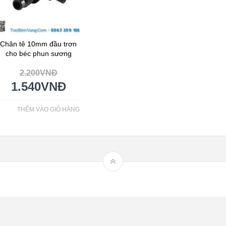
Chân tê 10mm đầu trơn
cho béc phun sương
2.200
VNĐ
1.540
VNĐ
THÊM VÀO GIỎ HÀNG
Hệ thống tưới nhỏ giọt