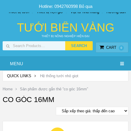
SP PHUN SƯƠNG GIÁ TỐT
Bộ KIT tưới
Giá sỉ
Hotline: 0942760998
Bỏ qua
Thiết bị tưới
Thiết bị hẹn giờ
Vật tư nhà màng
Hướng dẫn
TƯỚI BIỂN VÀNG
THIẾT BỊ NÔNG NGHIỆP HIỆN ĐẠI
CART
0
MENU
QUICK LINKS
Hệ thống tưới nhỏ giọt
Home
Sản phẩm được gắn thẻ “co góc 16mm”
CO GÓC 16MM