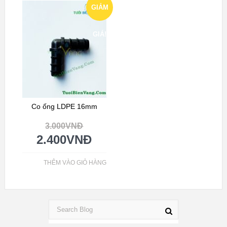
GIẢM
GIÁ!
Co ống LDPE 16mm
3.000
VNĐ
2.400
VNĐ
THÊM VÀO GIỎ HÀNG