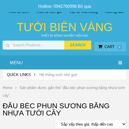
SP PHUN SƯƠNG GIÁ TỐT
Bộ KIT tưới
Giá sỉ
Hotline: 0942760998
Bỏ qua
Thiết bị tưới
Thiết bị hẹn giờ
Vật tư nhà màng
Hướng dẫn
TƯỚI BIỂN VÀNG
THIẾT BỊ NÔNG NGHIỆP HIỆN ĐẠI
CART
0
MENU
QUICK LINKS
Hệ thống tưới nhỏ giọt
Home
Sản phẩm được gắn thẻ “đầu béc phun sương bằng nhựa tưới
cây”
ĐẦU BÉC PHUN SƯƠNG BẰNG
NHỰA TƯỚI CÂY