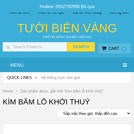
SP PHUN SƯƠNG GIÁ TỐT
Bộ KIT tưới
Giá sỉ
Hotline: 0942760998
Bỏ qua
Thiết bị tưới
Thiết bị hẹn giờ
Vật tư nhà màng
Hướng dẫn
TƯỚI BIỂN VÀNG
THIẾT BỊ NÔNG NGHIỆP HIỆN ĐẠI
CART
0
MENU
QUICK LINKS
Hệ thống tưới nhỏ giọt
Home
Sản phẩm được gắn thẻ “kìm bấm lỗ khởi thuỷ”
KÌM BẤM LỖ KHỞI THUỶ