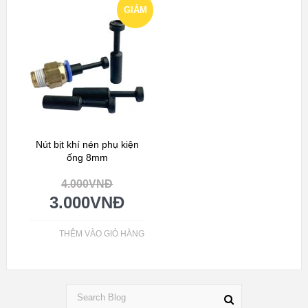
GIẢM
GIÁ!
Nút bịt khí nén phụ kiện
ống 8mm
4.000
VNĐ
3.000
VNĐ
THÊM VÀO GIỎ HÀNG