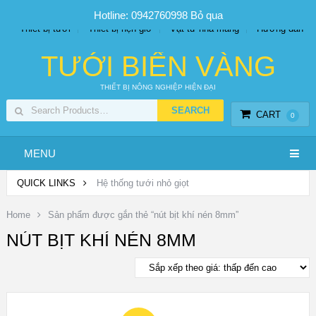
SP PHUN SƯƠNG GIÁ TỐT
Bộ KIT tưới
Giá sỉ
Hotline: 0942760998
Bỏ qua
Thiết bị tưới
Thiết bị hẹn giờ
Vật tư nhà màng
Hướng dẫn
TƯỚI BIỂN VÀNG
THIẾT BỊ NÔNG NGHIỆP HIỆN ĐẠI
CART
0
MENU
QUICK LINKS
Hệ thống tưới nhỏ giọt
Home
Sản phẩm được gắn thẻ “nút bịt khí nén 8mm”
NÚT BỊT KHÍ NÉN 8MM