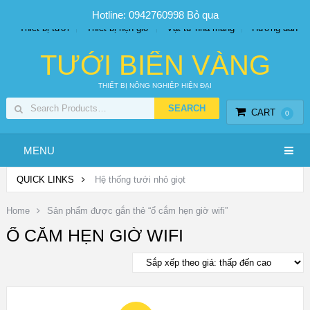
SP PHUN SƯƠNG GIÁ TỐT
Bộ KIT tưới
Giá sỉ
Hotline: 0942760998
Bỏ qua
Thiết bị tưới
Thiết bị hẹn giờ
Vật tư nhà màng
Hướng dẫn
TƯỚI BIỂN VÀNG
THIẾT BỊ NÔNG NGHIỆP HIỆN ĐẠI
CART
0
MENU
QUICK LINKS
Hệ thống tưới nhỏ giọt
Home
Sản phẩm được gắn thẻ “ổ cắm hẹn giờ wifi”
Ổ CẮM HẸN GIỜ WIFI