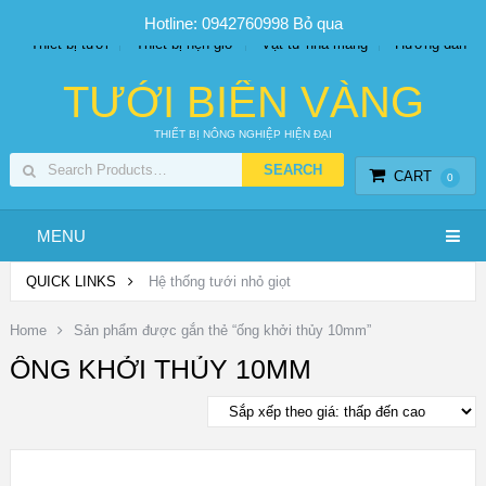
SP PHUN SƯƠNG GIÁ TỐT
Bộ KIT tưới
Giá sỉ
Hotline: 0942760998
Bỏ qua
Thiết bị tưới
Thiết bị hẹn giờ
Vật tư nhà màng
Hướng dẫn
TƯỚI BIỂN VÀNG
THIẾT BỊ NÔNG NGHIỆP HIỆN ĐẠI
CART
0
MENU
QUICK LINKS
Hệ thống tưới nhỏ giọt
Home
Sản phẩm được gắn thẻ “ống khởi thủy 10mm”
ỐNG KHỞI THỦY 10MM