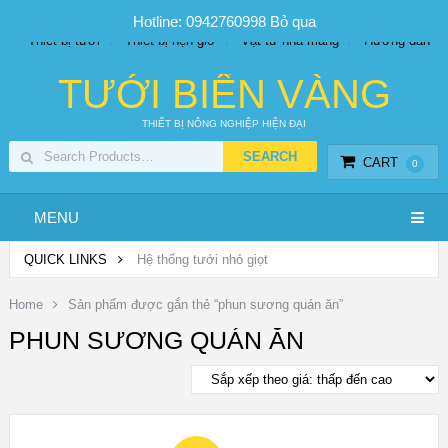
SP PHUN SƯƠNG GIÁ TỐT
Bộ KIT tưới
Giá sỉ
Hotline: 0942760998
Bỏ qua
Thiết bị tưới
Thiết bị hẹn giờ
Vật tư nhà màng
Hướng dẫn
TƯỚI BIỂN VÀNG
THIẾT BỊ NÔNG NGHIỆP HIỆN ĐẠI
CART
0
MENU
QUICK LINKS
Hệ thống tưới nhỏ giọt
Home
Sản phẩm được gắn thẻ “phun sương quán ăn”
PHUN SƯƠNG QUÁN ĂN