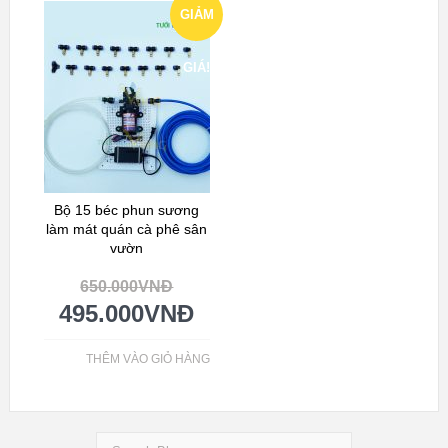
GIẢM
GIÁ!
Bộ 15 béc phun sương
làm mát quán cà phê sân
vườn
650.000
VNĐ
495.000
VNĐ
THÊM VÀO GIỎ HÀNG