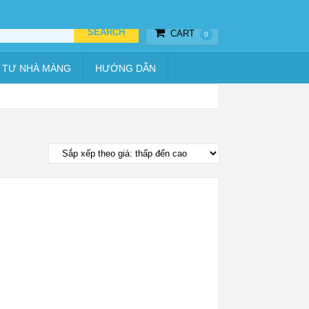
Thiết bị hẹn giờ
Vật tư nhà màng
Hướng dẫn
CART
0
 TƯ NHÀ MÀNG
HƯỚNG DẪN