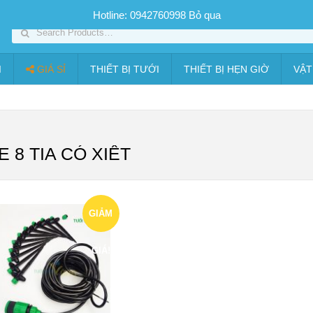
SP PHUN SƯƠNG GIÁ TỐT
Bộ KIT tưới
Giá sỉ
Thiết bị tưới
Hotline: 0942760998
Bỏ qua
I
GIÁ SỈ
THIẾT BỊ TƯỚI
THIẾT BỊ HẸN GIỜ
VẬT
 8 TIA CÓ XIẾT
GIẢM
GIÁ!