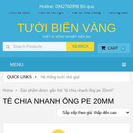
SP PHUN SƯƠNG GIÁ TỐT
Bộ KIT tưới
Giá sỉ
Hotline: 0942760998
Bỏ qua
Thiết bị tưới
Thiết bị hẹn giờ
Vật tư nhà màng
Hướng dẫn
TƯỚI BIỂN VÀNG
THIẾT BỊ NÔNG NGHIỆP HIỆN ĐẠI
CART
0
MENU
QUICK LINKS
Hệ thống tưới nhỏ giọt
Home
Sản phẩm được gắn thẻ “tê chia nhanh ống pe 20mm”
TÊ CHIA NHANH ỐNG PE 20MM