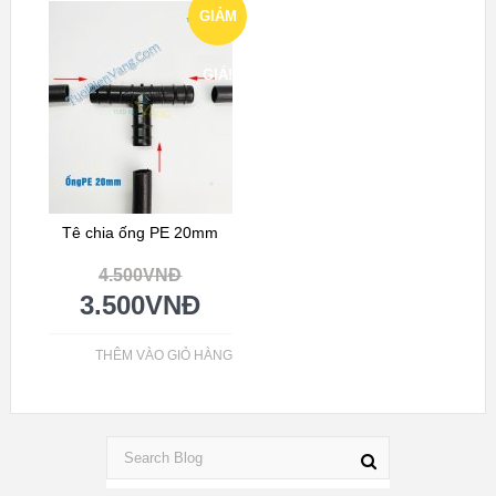
GIẢM
GIÁ!
Tê chia ống PE 20mm
4.500
VNĐ
3.500
VNĐ
THÊM VÀO GIỎ HÀNG