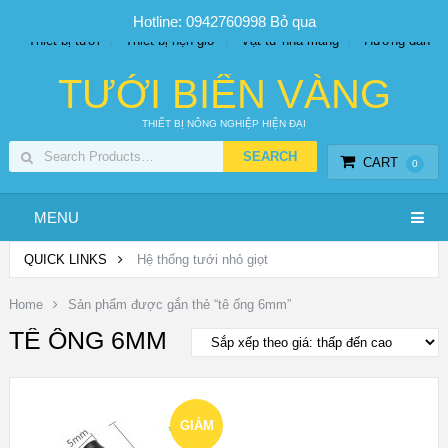
SP PHUN SƯƠNG GIÁ TỐT
Bộ KIT tưới
Giá sỉ
Hotline: 0942760998
Bỏ qua
Thiết bị tưới
Thiết bị hẹn giờ
Vật tư nhà màng
Hướng dẫn
TƯỚI BIỂN VÀNG
THIẾT BỊ NÔNG NGHIỆP HIỆN ĐẠI
CART
0
MENU
QUICK LINKS
Hệ thống tưới nhỏ giọt
Home
Sản phẩm được gắn thẻ “tê ống 6mm”
TÊ ỐNG 6MM
GIẢM