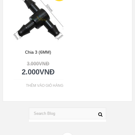
GIÁ!
Chia 3 (6MM)
3.000
VNĐ
2.000
VNĐ
THÊM VÀO GIỎ HÀNG