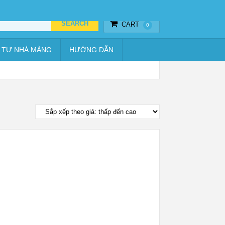
Thiết bị hẹn giờ
Vật tư nhà màng
Hướng dẫn
CART
0
 TƯ NHÀ MÀNG
HƯỚNG DẪN