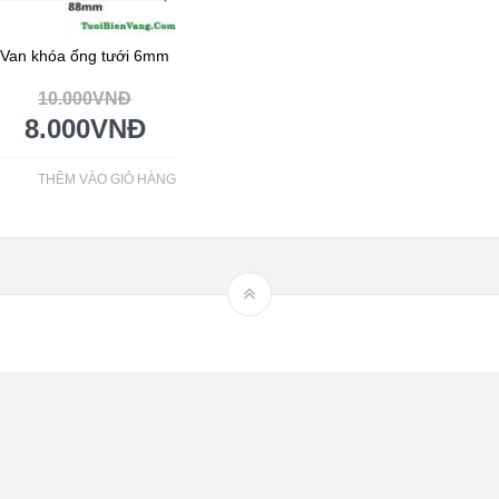
Van khóa ống tưới 6mm
10.000
VNĐ
8.000
VNĐ
THÊM VÀO GIỎ HÀNG
Hệ thống tưới nhỏ giọt