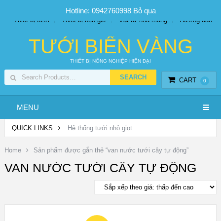
SP PHUN SƯƠNG GIÁ TỐT
Bộ KIT tưới
Giá sỉ
Hotline: 0942760998
Bỏ qua
Thiết bị tưới
Thiết bị hẹn giờ
Vật tư nhà màng
Hướng dẫn
TƯỚI BIỂN VÀNG
THIẾT BỊ NÔNG NGHIỆP HIỆN ĐẠI
CART
0
MENU
QUICK LINKS
Hệ thống tưới nhỏ giọt
Home
Sản phẩm được gắn thẻ “van nước tưới cây tự động”
VAN NƯỚC TƯỚI CÂY TỰ ĐỘNG