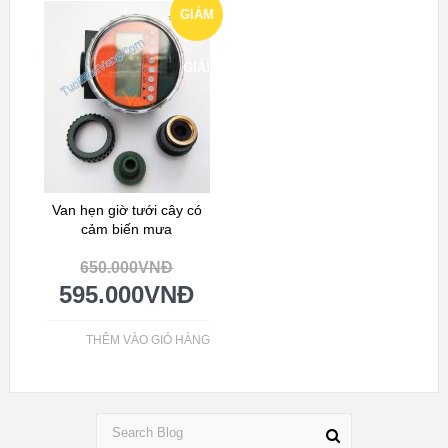
GIẢM
GIÁ!
Van hẹn giờ tưới cây có
cảm biến mưa
650.000
VNĐ
595.000
VNĐ
THÊM VÀO GIỎ HÀNG