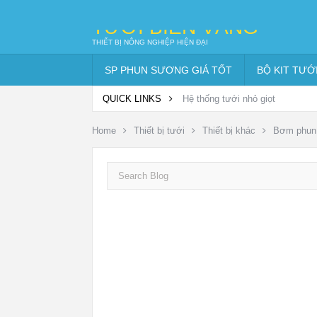
TƯỚI BIỂN VÀNG
THIẾT BỊ NÔNG NGHIỆP HIỆN ĐẠI
SP PHUN SƯƠNG GIÁ TỐT
BỘ KIT TƯỚ
QUICK LINKS
Hệ thống tưới nhỏ giọt
Home
Thiết bị tưới
Thiết bị khác
Bơm phun 