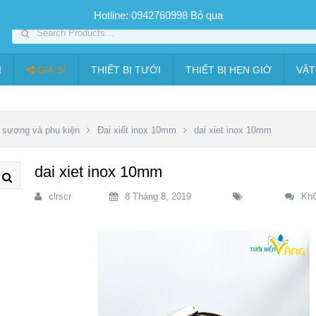
SP PHUN SƯƠNG GIÁ TỐT
Bộ KIT tưới
Giá sỉ
Thiết bị tưới
Hotline: 0942760998
Bỏ qua
I
GIÁ SỈ
THIẾT BỊ TƯỚI
THIẾT BỊ HẸN GIỜ
VẬT
sương và phụ kiện
Đai xiết inox 10mm
dai xiet inox 10mm
dai xiet inox 10mm
clrscr
8 Tháng 8, 2019
Khô