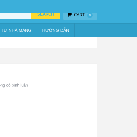
Thiết bị hẹn giờ
Vật tư nhà màng
Hướng dẫn
CART
0
 TƯ NHÀ MÀNG
HƯỚNG DẪN
ng có bình luận