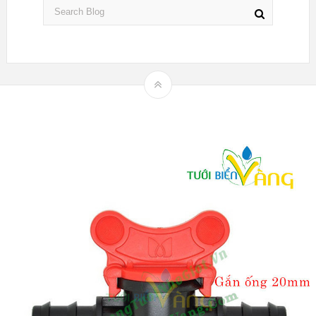
Theme by
mythemeshop
Hệ thống tưới nhỏ giọt