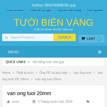
SP PHUN SƯƠNG GIÁ TỐT
Bộ KIT tưới
Giá sỉ
Hotline: 0942760998
Bỏ qua
Thiết bị tưới
Thiết bị hẹn giờ
Vật tư nhà màng
Hướng dẫn
TƯỚI BIỂN VÀNG
THIẾT BỊ NÔNG NGHIỆP HIỆN ĐẠI
CART
0
MENU
QUICK LINKS
Hệ thống tưới nhỏ giọt
Home
Thiết bị tưới
Ống PE và phụ kiện
Van ống tưới
Van
ống tưới PE 20mm
van ong tuoi 20mm
van ong tuoi 20mm
clrscr
3 Tháng mười một, 2018