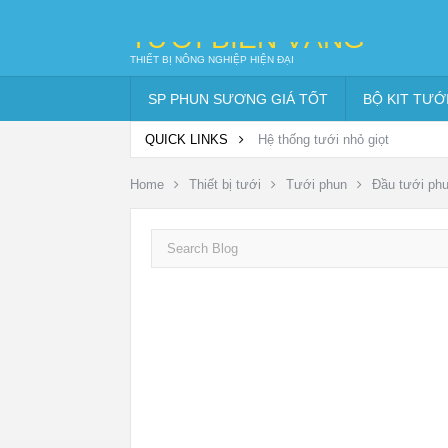
TƯỚI BIỂN VÀNG
THIẾT BỊ NÔNG NGHIỆP HIỆN ĐẠI
SP PHUN SƯƠNG GIÁ TỐT
BỘ KIT TƯỚ
QUICK LINKS
Hệ thống tưới nhỏ giọt
Home
Thiết bị tưới
Tưới phun
Đầu tưới ph