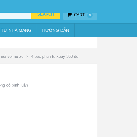
Thiết bị hẹn giờ
Vật tư nhà màng
Hướng dẫn
CART
0
 TƯ NHÀ MÀNG
HƯỚNG DẪN
 nối vòi nước
4 bec phun tu xoay 360 do
ng có bình luận