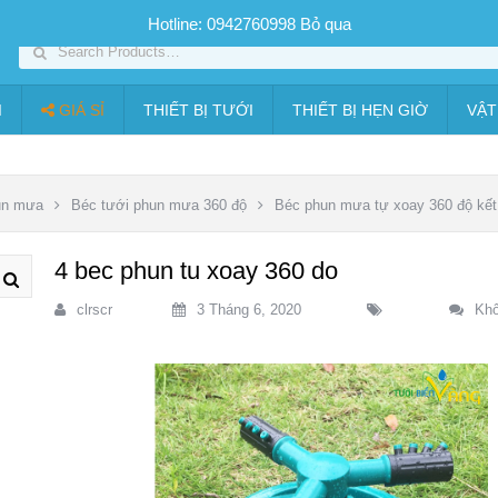
SP PHUN SƯƠNG GIÁ TỐT
Bộ KIT tưới
Giá sỉ
Thiết bị tưới
Hotline: 0942760998
Bỏ qua
I
GIÁ SỈ
THIẾT BỊ TƯỚI
THIẾT BỊ HẸN GIỜ
VẬT
un mưa
Béc tưới phun mưa 360 độ
Béc phun mưa tự xoay 360 độ kết
4 bec phun tu xoay 360 do
clrscr
3 Tháng 6, 2020
Khô