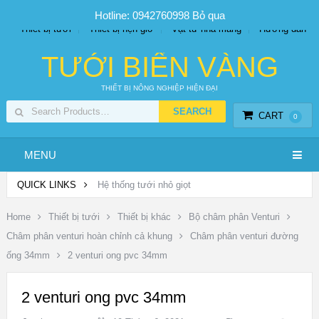
SP PHUN SƯƠNG GIÁ TỐT
Bộ KIT tưới
Giá sỉ
Hotline: 0942760998
Bỏ qua
Thiết bị tưới
Thiết bị hẹn giờ
Vật tư nhà màng
Hướng dẫn
TƯỚI BIỂN VÀNG
THIẾT BỊ NÔNG NGHIỆP HIỆN ĐẠI
CART
0
MENU
QUICK LINKS
Hệ thống tưới nhỏ giọt
Home
Thiết bị tưới
Thiết bị khác
Bộ châm phân Venturi
Châm phân venturi hoàn chỉnh cả khung
Châm phân venturi đường
ống 34mm
2 venturi ong pvc 34mm
2 venturi ong pvc 34mm