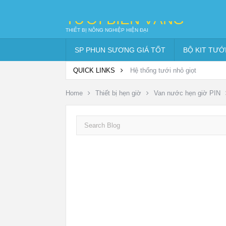
TƯỚI BIỂN VÀNG
THIẾT BỊ NÔNG NGHIỆP HIỆN ĐẠI
SP PHUN SƯƠNG GIÁ TỐT
BỘ KIT TƯỚ
QUICK LINKS
Hệ thống tưới nhỏ giọt
Home
Thiết bị hẹn giờ
Van nước hẹn giờ PIN