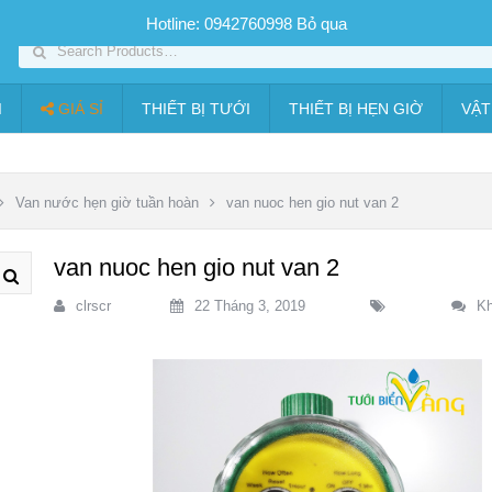
SP PHUN SƯƠNG GIÁ TỐT
Bộ KIT tưới
Giá sỉ
Thiết bị tưới
Hotline: 0942760998
Bỏ qua
I
GIÁ SỈ
THIẾT BỊ TƯỚI
THIẾT BỊ HẸN GIỜ
VẬT
Van nước hẹn giờ tuần hoàn
van nuoc hen gio nut van 2
van nuoc hen gio nut van 2
clrscr
22 Tháng 3, 2019
Kh