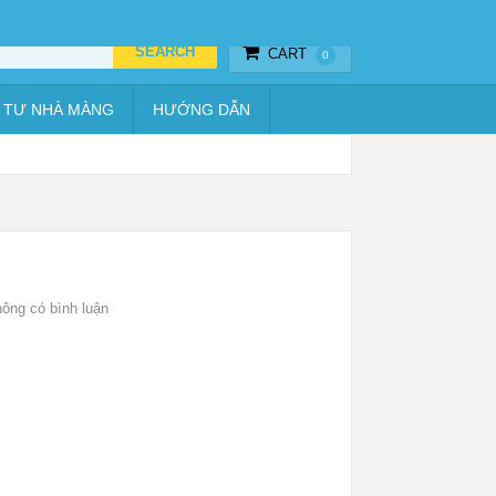
Thiết bị hẹn giờ
Vật tư nhà màng
Hướng dẫn
CART
0
 TƯ NHÀ MÀNG
HƯỚNG DẪN
ông có bình luận