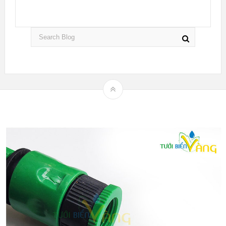
Theme by
mythemeshop
Hệ thống tưới nhỏ giọt