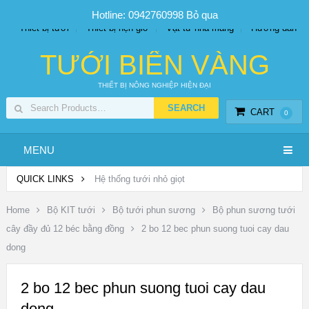
SP PHUN SƯƠNG GIÁ TỐT
Bộ KIT tưới
Giá sỉ
Hotline: 0942760998
Bỏ qua
Thiết bị tưới
Thiết bị hẹn giờ
Vật tư nhà màng
Hướng dẫn
TƯỚI BIỂN VÀNG
THIẾT BỊ NÔNG NGHIỆP HIỆN ĐẠI
CART
0
MENU
QUICK LINKS
Hệ thống tưới nhỏ giọt
Home
Bộ KIT tưới
Bộ tưới phun sương
Bộ phun sương tưới
cây đầy đủ 12 béc bằng đồng
2 bo 12 bec phun suong tuoi cay dau
dong
2 bo 12 bec phun suong tuoi cay dau
dong