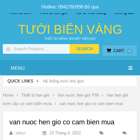
SP PHUN SƯƠNG GIÁ TỐT
Bộ KIT tưới
Giá sỉ
Hotline: 0942760998
Bỏ qua
Thiết bị tưới
Thiết bị hẹn giờ
Vật tư nhà màng
Hướng dẫn
TƯỚI BIỂN VÀNG
THIẾT BỊ NÔNG NGHIỆP HIỆN ĐẠI
CART
0
MENU
QUICK LINKS
Hệ thống tưới nhỏ giọt
Home
Thiết bị hẹn giờ
Van nước hẹn giờ PIN
Van hẹn giờ
tưới cây có cảm biến mưa
van nuoc hen gio co cam bien mua
van nuoc hen gio co cam bien mua
clrscr
23 Tháng 8, 2022