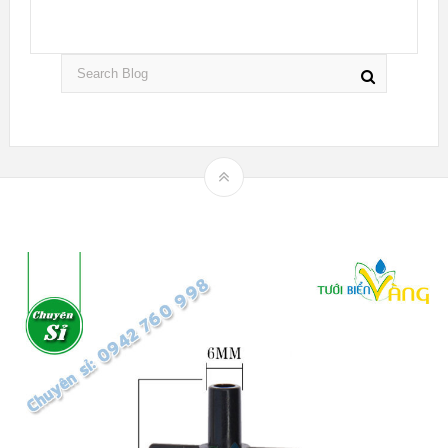
Theme by
mythemeshop
Hệ thống tưới nhỏ giọt