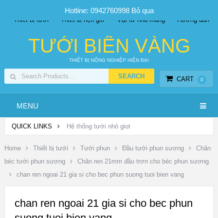
SP PHUN SƯƠNG GIÁ TỐT
Bộ KIT tưới
Giá sỉ
Hotline: 0942760998
Bỏ qua
Thiết bị tưới
Thiết bị hẹn giờ
Vật tư nhà màng
Hướng dẫn
TƯỚI BIỂN VÀNG
THIẾT BỊ NÔNG NGHIỆP HIỆN ĐẠI
CART
0
MENU
QUICK LINKS
Hệ thống tưới nhỏ giọt
Home
Thiết bị tưới
Tưới phun
Đầu tưới phun sương
Chân
béc tưới phun sương
Chân ren 21mm đầu trơn cho béc phun sương
chan ren ngoai 21 gia si cho bec phun suong tuoi bien vang
chan ren ngoai 21 gia si cho bec phun
suong tuoi bien vang