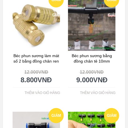
GIÁ!
GIÁ!
Béc phun sương làm mát
Béc phun sương bằng
số 2 bằng đồng chân ren
đồng chân tê 10mm
12.000
VNĐ
12.000
VNĐ
8.800
VNĐ
9.000
VNĐ
THÊM VÀO GIỎ HÀNG
THÊM VÀO GIỎ HÀNG
GIẢM
GIẢM