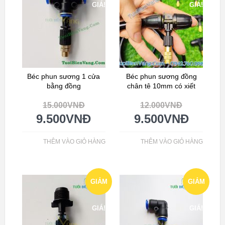
GIÁ!
GIÁ!
Béc phun sương 1 cửa
Béc phun sương đồng
bằng đồng
chân tê 10mm có xiết
15.000
VNĐ
12.000
VNĐ
9.500
VNĐ
9.500
VNĐ
THÊM VÀO GIỎ HÀNG
THÊM VÀO GIỎ HÀNG
GIẢM
GIẢM
GIÁ!
GIÁ!