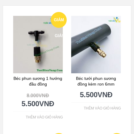
GIẢM
GIÁ!
Béc phun sương 1 hướng
Béc tưới phun sương
đầu đồng
đồng kèm ron 6mm
5.500
VNĐ
8.000
VNĐ
5.500
VNĐ
THÊM VÀO GIỎ HÀNG
THÊM VÀO GIỎ HÀNG