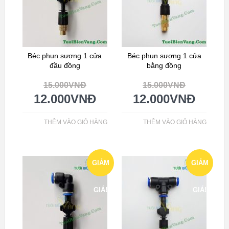
Béc phun sương 1 cửa
Béc phun sương 1 cửa
đầu đồng
bằng đồng
15.000
VNĐ
15.000
VNĐ
12.000
VNĐ
12.000
VNĐ
THÊM VÀO GIỎ HÀNG
THÊM VÀO GIỎ HÀNG
GIẢM
GIẢM
GIÁ!
GIÁ!