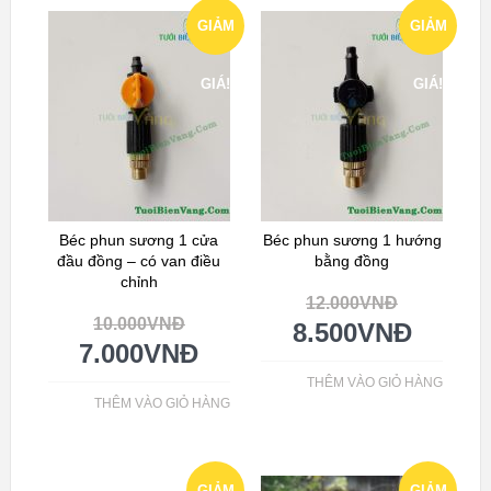
GIẢM
GIẢM
GIÁ!
GIÁ!
Béc phun sương 1 cửa
Béc phun sương 1 hướng
đầu đồng – có van điều
bằng đồng
chỉnh
12.000
VNĐ
10.000
VNĐ
8.500
VNĐ
7.000
VNĐ
THÊM VÀO GIỎ HÀNG
THÊM VÀO GIỎ HÀNG
GIẢM
GIẢM