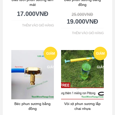
mát
đồng
17.000
VNĐ
25.000
VNĐ
19.000
VNĐ
THÊM VÀO GIỎ HÀNG
THÊM VÀO GIỎ HÀNG
GIẢM
GIẢM
GIÁ!
GIÁ!
Béc phun sương bằng
Vòi xịt phun sương lắp
đồng
chai nhựa