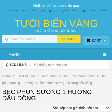
SP PHUN SƯƠNG GIÁ TỐT
Bộ KIT tưới
Giá sỉ
Hotline: 0942760998
Bỏ qua
Thiết bị tưới
Thiết bị hẹn giờ
Vật tư nhà màng
Hướng dẫn
TƯỚI BIỂN VÀNG
THIẾT BỊ NÔNG NGHIỆP HIỆN ĐẠI
CART
0
MENU
QUICK LINKS
Hệ thống tưới nhỏ giọt
Home
Thiết bị tưới
Tưới phun
Đầu tưới phun sương
Béc
phun sương 1 hướng
Béc phun sương 1 hướng đầu đồng
BÉC PHUN SƯƠNG 1 HƯỚNG
ĐẦU ĐỒNG