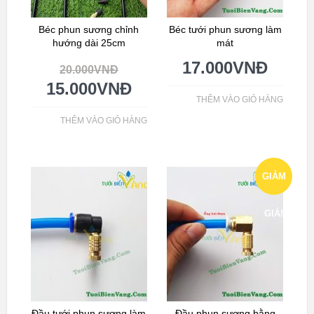
Béc phun sương chỉnh
Béc tưới phun sương làm
hướng dài 25cm
mát
17.000
VNĐ
20.000
VNĐ
15.000
VNĐ
THÊM VÀO GIỎ HÀNG
THÊM VÀO GIỎ HÀNG
GIẢM
GIÁ!
Đầu tưới phun sương làm
Đầu phun sương bằng