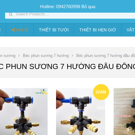
SP PHUN SƯƠNG GIÁ TỐT
Bộ KIT tưới
Giá sỉ
Thiết bị tưới
Hotline: 0942760998
Bỏ qua
I
GIÁ SỈ
THIẾT BỊ TƯỚI
THIẾT BỊ HẸN GIỜ
VẬT
un sương
Béc phun sương 7 hướng
Béc phun sương 7 hướng đầu đ
C PHUN SƯƠNG 7 HƯỚNG ĐẦU ĐỒN
GIẢM
GIÁ!