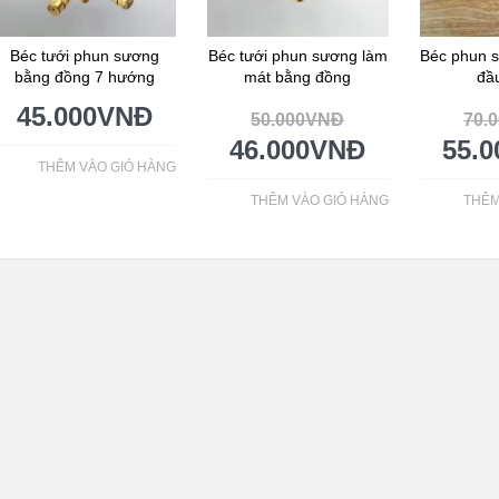
Béc tưới phun sương
Béc tưới phun sương làm
Béc phun 
bằng đồng 7 hướng
mát bằng đồng
đầ
45.000
VNĐ
50.000
VNĐ
70.
46.000
VNĐ
55.0
THÊM VÀO GIỎ HÀNG
THÊM VÀO GIỎ HÀNG
THÊM