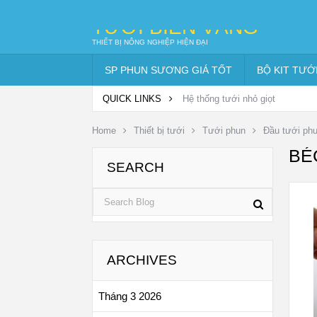
TƯỚI BIỂN VÀNG
THIẾT BỊ NÔNG NGHIỆP HIỆN ĐẠI
SP PHUN SƯƠNG GIÁ TỐT
BỘ KIT TƯỚ
QUICK LINKS
Hệ thống tưới nhỏ giọt
Home
Thiết bị tưới
Tưới phun
Đầu tưới ph
BÉ
SEARCH
ARCHIVES
Tháng 3 2026