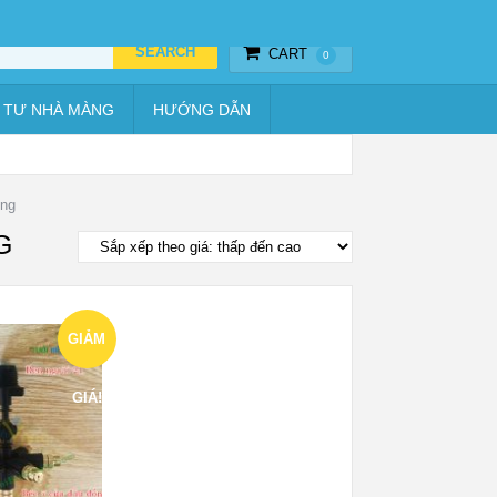
Thiết bị hẹn giờ
Vật tư nhà màng
Hướng dẫn
CART
0
 TƯ NHÀ MÀNG
HƯỚNG DẪN
ồng
G
GIẢM
GIÁ!