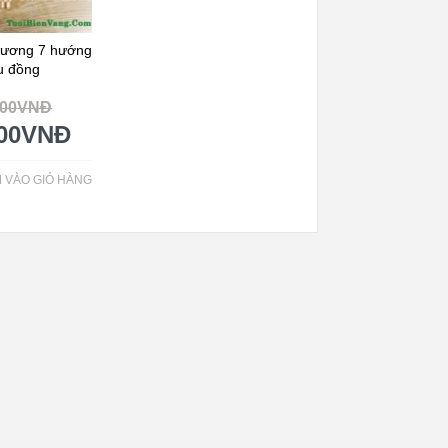
sương 7 hướng
u đồng
000
VNĐ
00
VNĐ
 VÀO GIỎ HÀNG