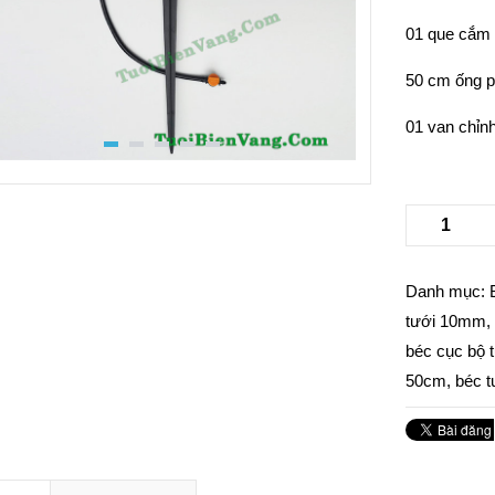
01 que cắm
50 cm ống 
01 van chỉn
Danh mục:
tưới 10mm
béc cục bộ 
50cm
,
béc t