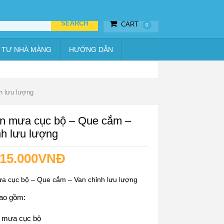
Thiết bị hẹn giờ
Vật tư nhà màng
Hướng dẫn
CART
0
 TƯ NHÀ MÀNG
HƯỚNG DẪN
h lưu lượng
n mưa cục bộ – Que cắm –
nh lưu lượng
15.000
VNĐ
a cục bộ – Que cắm – Van chỉnh lưu lượng
ao gồm:
n mưa cục bộ