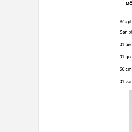
MÔ
Béc ph
Sản p
01 bé
01 qu
50 cm
01 van