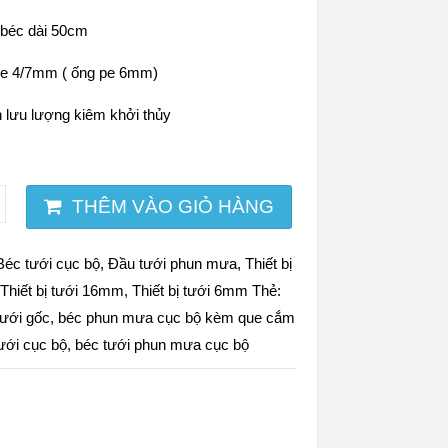
 béc dài 50cm
pe 4/7mm ( ống pe 6mm)
h lưu lượng kiêm khởi thủy
THÊM VÀO GIỎ HÀNG
Béc tưới cục bộ
,
Đầu tưới phun mưa
,
Thiết bị
,
Thiết bị tưới 16mm
,
Thiết bị tưới 6mm
Thẻ:
tưới gốc
,
béc phun mưa cục bộ kèm que cắm
ưới cục bộ
,
béc tưới phun mưa cục bộ