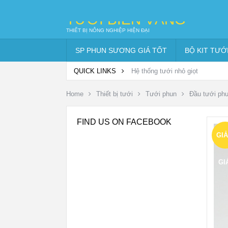
TƯỚI BIỂN VÀNG
THIẾT BỊ NÔNG NGHIỆP HIỆN ĐẠI
SP PHUN SƯƠNG GIÁ TỐT
BỘ KIT TƯỚ
QUICK LINKS
Hệ thống tưới nhỏ giọt
Home
Thiết bị tưới
Tưới phun
Đầu tưới ph
FIND US ON FACEBOOK
GI
GI