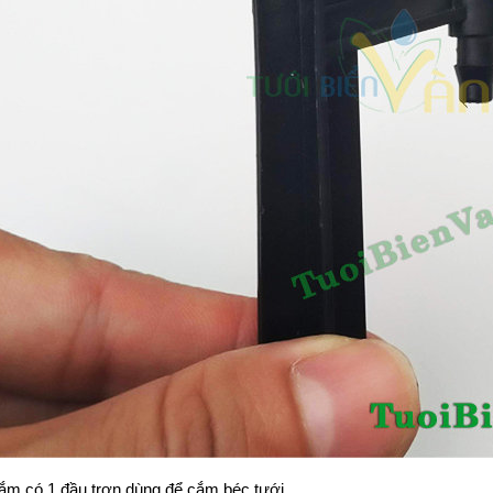
ắm có 1 đầu trơn dùng để cắm béc tưới