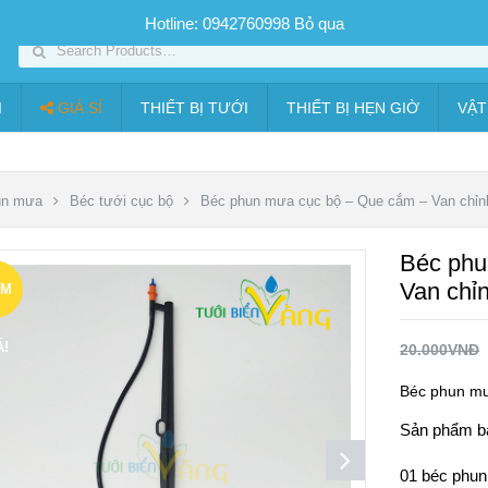
SP PHUN SƯƠNG GIÁ TỐT
Bộ KIT tưới
Giá sỉ
Thiết bị tưới
Hotline: 0942760998
Bỏ qua
I
GIÁ SỈ
THIẾT BỊ TƯỚI
THIẾT BỊ HẸN GIỜ
VẬT
un mưa
Béc tưới cục bộ
Béc phun mưa cục bộ – Que cắm – Van chỉn
Béc phu
Van chỉ
ẢM
Á!
20.000
VNĐ
Béc phun mư
Sản phẩm b
01 béc phu