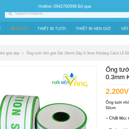
SP PHUN SƯƠNG GIÁ TỐT
Bộ KIT tưới
Giá sỉ
Thiết bị tưới
Hotline: 0942760998
Bỏ qua
I
GIÁ SỈ
THIẾT BỊ TƯỚI
THIẾT BỊ HẸN GIỜ
VẬT
nhỏ giọt dẹp
Ống tưới nhỏ giọt Dẹt 16mm Dày 0.3mm Khoảng Cách Lỗ 5
Ống tướ
0.3mm 
2.200
Ống tưới nh
50cm
– Chất liệu: