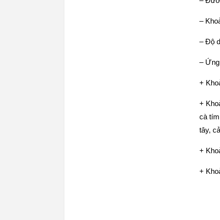
– Đườ
– Khoả
– Độ 
– Ứng
+ Khoả
+ Khoả
cà tím
tây, c
+ Khoả
+ Khoả