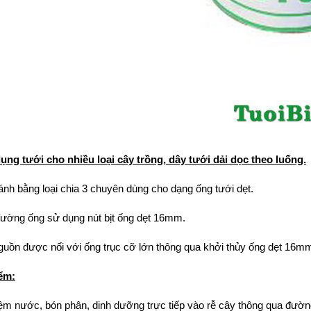
ụng tưới cho nhiều loại cây trồng, dây tưới dải dọc theo luống.
ánh bằng loại
chia 3
chuyên dùng cho dạng ống tưới dẹt.
đường ống sử dụng
nút bịt ống dẹt 16mm
.
uồn được nối với ống trục cỡ lớn thông qua
khởi thủy ống dẹt 16m
ểm:
iệm nước, bón phân, dinh dưỡng trực tiếp vào rễ cây thông qua đườn