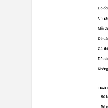
Độ đồ
Chi ph
Mỗi đầ
Dễ dà
Cải th
Dễ dàn
Không 
Thiết 
–
Bộ l
–
Bộ 