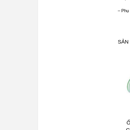
–
Phụ 
SẢN
Ố