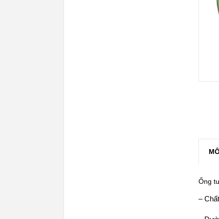
MÔ
Ống t
– Chất