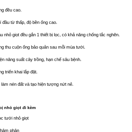
ng đều cao.
í đầu từ thấp, độ bền ống cao.
u nhỏ giọt đều gắn 1 thiết bị lọc, có khả năng chống tắc nghẽn.
ng thu cuộn ống bảo quản sau mỗi mùa tưới.
iện năng suất cây trồng, hạn chế sâu bệnh.
g triển khai lắp đặt.
làm nén đất và tạo hiện tượng nứt nẻ.
bị nhỏ giọt đi kèm
ọc tưới nhỏ giọt
châm phân