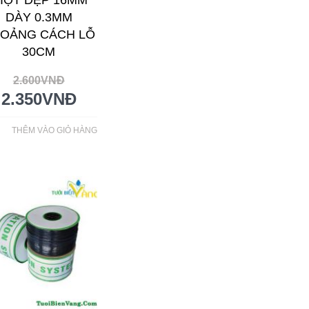
IỌT DẸP 16MM
DÀY 0.3MM
OẢNG CÁCH LỖ
30CM
2.600
VNĐ
2.350
VNĐ
THÊM VÀO GIỎ HÀNG