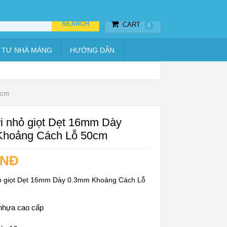
Thiết bị hẹn giờ
Vật tư nhà màng
Hướng dẫn
CART
0
 TƯ NHÀ MÀNG
HƯỚNG DẪN
0cm
i nhỏ giọt Dẹt 16mm Dày
Khoảng Cách Lỗ 50cm
VNĐ
ỏ giọt Dẹt 16mm Dày 0.3mm Khoảng Cách Lỗ
 nhựa cao cấp