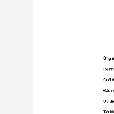
Ứng d
Rẽ nh
Cuối 
Đầu ng
Ưu đi
Tiết k