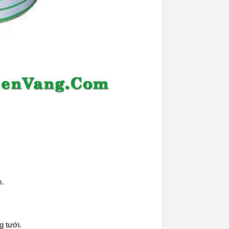
m
.
g tưới.