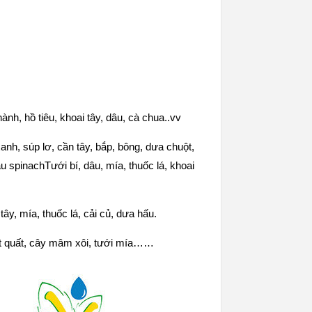
nh, hồ tiêu, khoai tây, dâu, cà chua..vv
anh, súp lơ, cần tây, bắp, bông, dưa chuột,
rau spinachTưới bí, dâu, mía, thuốc lá, khoai
ây, mía, thuốc lá, cải củ, dưa hấu.
ệt quất, cây mâm xôi, tưới mía……